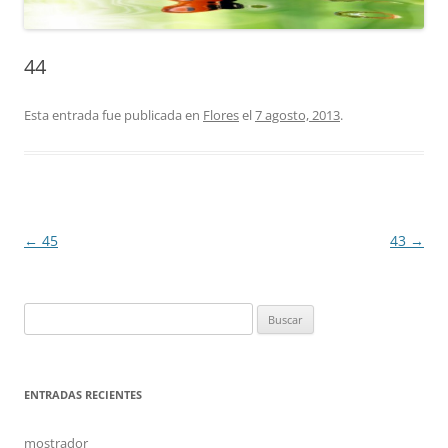
44
Esta entrada fue publicada en
Flores
el
7 agosto, 2013
.
Navegación
←
45
43
→
de
entradas
Buscar:
ENTRADAS RECIENTES
mostrador