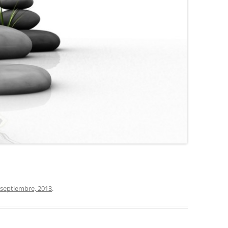
COCINA
COPAS Y CUBIERT
FLORES
MAR
PAISAJES
PIEDRAS
VARIOS
VECTORIALES
 septiembre, 2013
.