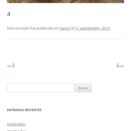
4
Esta entrada fue publicada en
Varios
el
11 septiembre, 2013
.
Navegación
←
5
3
→
de
entradas
Buscar:
ENTRADAS RECIENTES
mostrador
mostrador