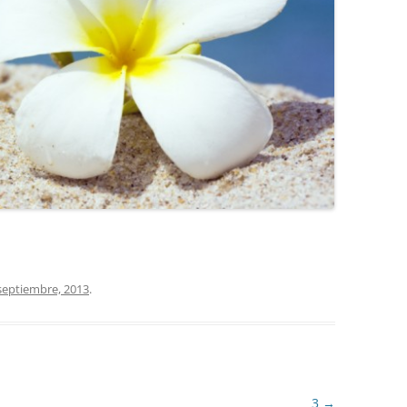
COCINA
COPAS Y CUBIERT
FLORES
MAR
PAISAJES
PIEDRAS
VARIOS
septiembre, 2013
.
VECTORIALES
3
→