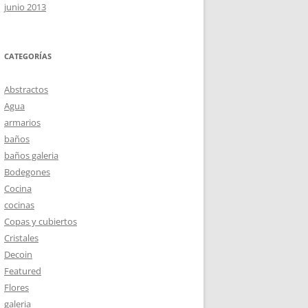
junio 2013
CATEGORÍAS
Abstractos
Agua
armarios
baños
baños galeria
Bodegones
Cocina
cocinas
Copas y cubiertos
Cristales
Decoin
Featured
Flores
galeria