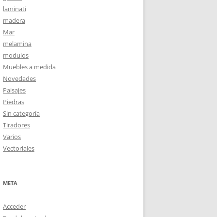
laminati
madera
Mar
melamina
modulos
Muebles a medida
Novedades
Paisajes
Piedras
Sin categoría
Tiradores
Varios
Vectoriales
META
Acceder