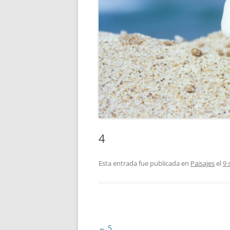
4
Esta entrada fue publicada en
Paisajes
el
9 
Navegación
←
5