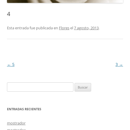
4
Esta entrada fue publicada en
Flores
el
7 agosto, 2013
.
Navegación
←
5
3
→
de
entradas
Buscar:
ENTRADAS RECIENTES
mostrador
mostrador