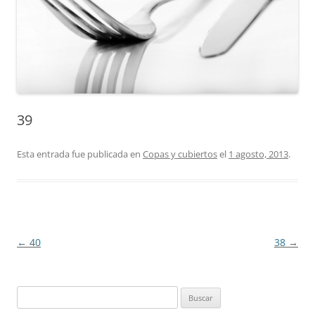
39
Esta entrada fue publicada en
Copas y cubiertos
el
1 agosto, 2013
.
Navegación
←
40
38
→
de
entradas
Buscar: