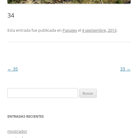
34
Esta entrada fue publicada en
Paisajes
el
4 septiembre, 2013
.
Navegación
←
35
33
→
de
entradas
Buscar:
ENTRADAS RECIENTES
mostrador