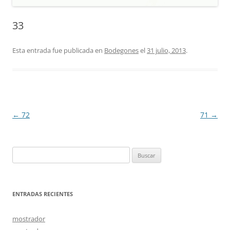
33
Esta entrada fue publicada en
Bodegones
el
31 julio, 2013
.
Navegación
←
72
71
→
de
entradas
Buscar:
ENTRADAS RECIENTES
mostrador