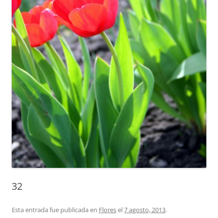
32
Esta entrada fue publicada en
Flores
el
7 agosto, 2013
.