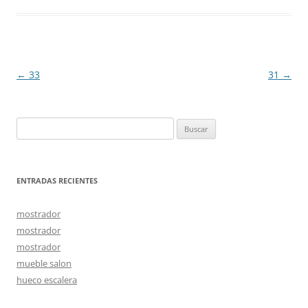
Navegación
←
33
31
→
de
entradas
Buscar:
ENTRADAS RECIENTES
mostrador
mostrador
mostrador
mueble salon
hueco escalera