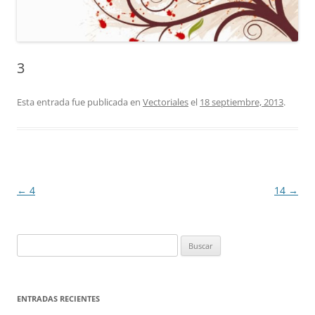
3
Esta entrada fue publicada en
Vectoriales
el
18 septiembre, 2013
.
Navegación
←
4
14
→
de
entradas
Buscar:
ENTRADAS RECIENTES