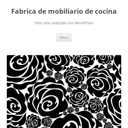
Fabrica de mobiliario de cocina
Otro sitio realizado con WordPress
Saltar
Menú
al
contenido