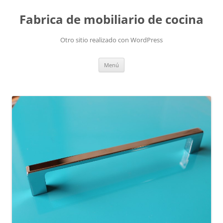
Fabrica de mobiliario de cocina
Otro sitio realizado con WordPress
Saltar
Menú
al
contenido