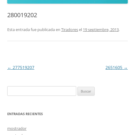
280019202
Esta entrada fue publicada en
Tiradores
el
19 septiembre, 2013
.
Navegación
←
277519207
2651605
→
de
entradas
Buscar:
ENTRADAS RECIENTES
mostrador