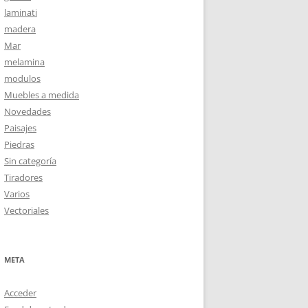
laminati
madera
Mar
melamina
modulos
Muebles a medida
Novedades
Paisajes
Piedras
Sin categoría
Tiradores
Varios
Vectoriales
META
Acceder