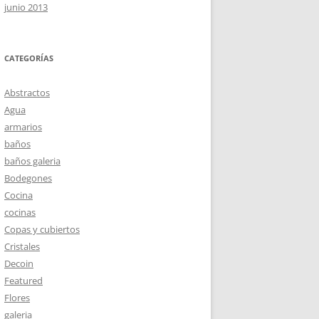
junio 2013
CATEGORÍAS
Abstractos
Agua
armarios
baños
baños galeria
Bodegones
Cocina
cocinas
Copas y cubiertos
Cristales
Decoin
Featured
Flores
galeria