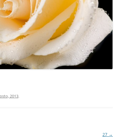
COCINA
COPAS Y CUBIERT
FLORES
MAR
PAISAJES
PIEDRAS
VARIOS
osto, 2013
.
VECTORIALES
27
→