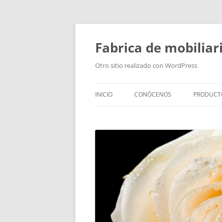
Fabrica de mobiliar
Otro sitio realizado con WordPress
INICIO
CONÓCENOS
PRODUCT
PUERTAS
MODULO
PUERTAS
TIRADOR
BAÑOS