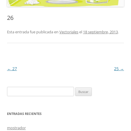
26
Esta entrada fue publicada en
Vectoriales
el
18 septiembre, 2013
.
Navegación
←
27
25
→
de
entradas
Buscar:
ENTRADAS RECIENTES
mostrador