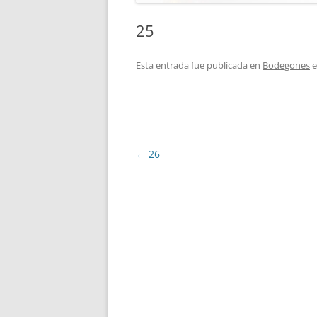
25
Esta entrada fue publicada en
Bodegones
e
Navegación
←
26
de
entradas