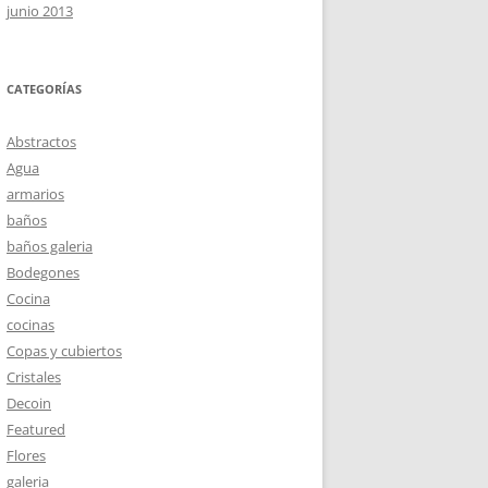
junio 2013
CATEGORÍAS
Abstractos
Agua
armarios
baños
baños galeria
Bodegones
Cocina
cocinas
Copas y cubiertos
Cristales
Decoin
Featured
Flores
galeria