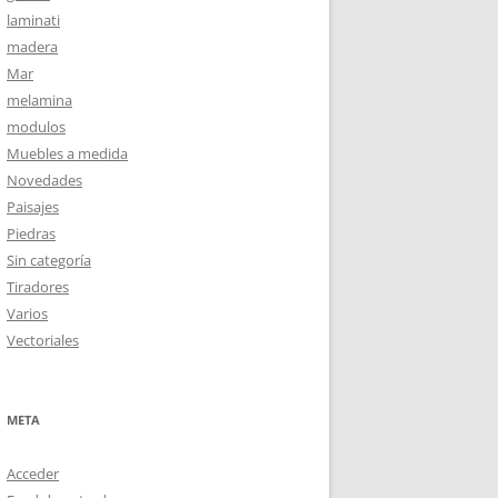
laminati
madera
Mar
melamina
modulos
Muebles a medida
Novedades
Paisajes
Piedras
Sin categoría
Tiradores
Varios
Vectoriales
META
Acceder