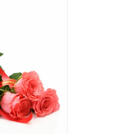
COCINA
COPAS Y CUBIERT
FLORES
MAR
PAISAJES
PIEDRAS
VARIOS
VECTORIALES