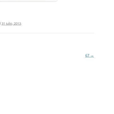
l
31 julio, 2013
.
67
→