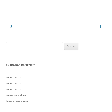
Navegación
←
3
1
→
de
entradas
Buscar:
ENTRADAS RECIENTES
mostrador
mostrador
mostrador
mueble salon
hueco escalera