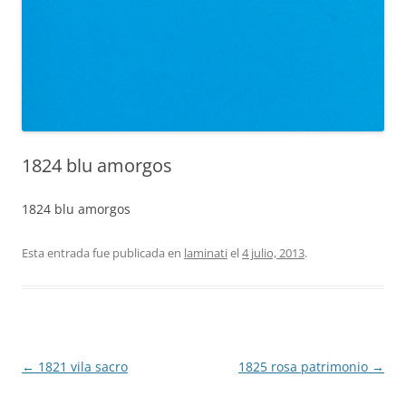
1824 blu amorgos
1824 blu amorgos
Esta entrada fue publicada en
laminati
el
4 julio, 2013
.
Navegación
←
1821 vila sacro
1825 rosa patrimonio
→
de