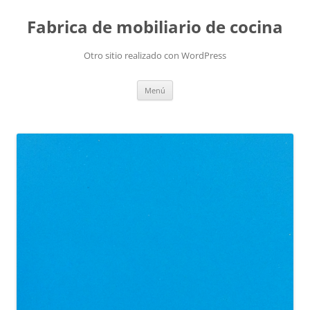
Fabrica de mobiliario de cocina
Otro sitio realizado con WordPress
Saltar
Menú
al
contenido