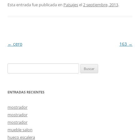
Esta entrada fue publicada en
Paisajes
el
2 septiembre, 2013
.
Navegación
←
cero
163
→
de
entradas
Buscar:
ENTRADAS RECIENTES
mostrador
mostrador
mostrador
mueble salon
hueco escalera