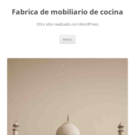
Fabrica de mobiliario de cocina
Otro sitio realizado con WordPress
Saltar
Menú
al
contenido