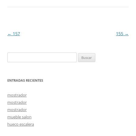
Navegación
←
157
155
→
de
entradas
Buscar:
ENTRADAS RECIENTES
mostrador
mostrador
mostrador
mueble salon
hueco escalera