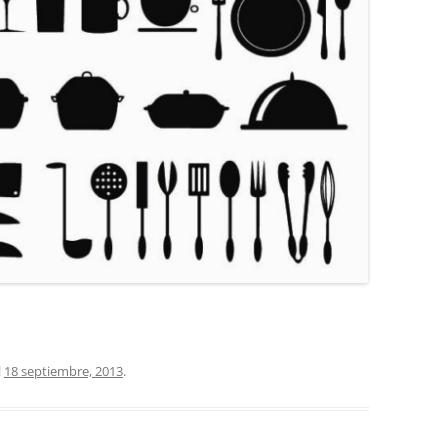
COCINA
COPAS Y CUBIERT
FLORES
MAR
PAISAJES
PIEDRAS
VARIOS
VECTORIALES
l
18 septiembre, 2013
.