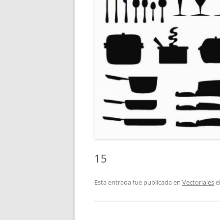
15
Esta entrada fue publicada en
Vectoriales
e