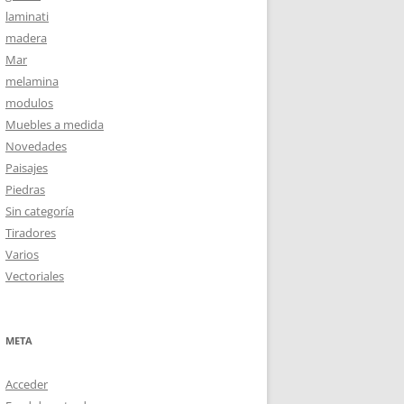
laminati
madera
Mar
melamina
modulos
Muebles a medida
Novedades
Paisajes
Piedras
Sin categoría
Tiradores
Varios
Vectoriales
META
Acceder