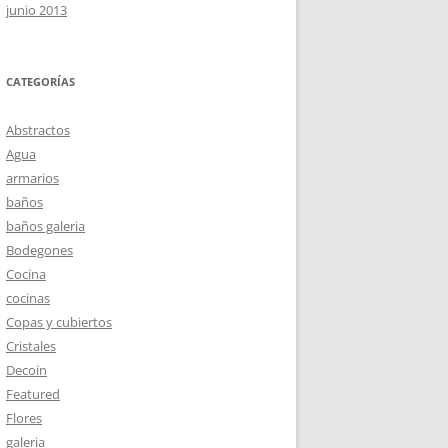
junio 2013
CATEGORÍAS
Abstractos
Agua
armarios
baños
baños galeria
Bodegones
Cocina
cocinas
Copas y cubiertos
Cristales
Decoin
Featured
Flores
galeria