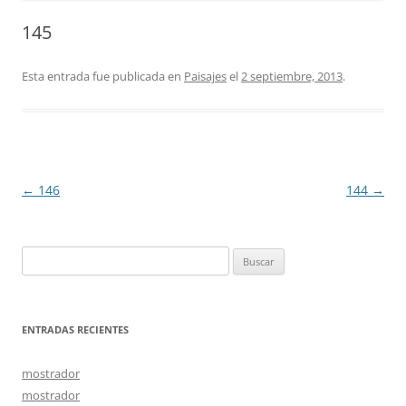
145
Esta entrada fue publicada en
Paisajes
el
2 septiembre, 2013
.
Navegación
←
146
144
→
de
entradas
Buscar:
ENTRADAS RECIENTES
mostrador
mostrador