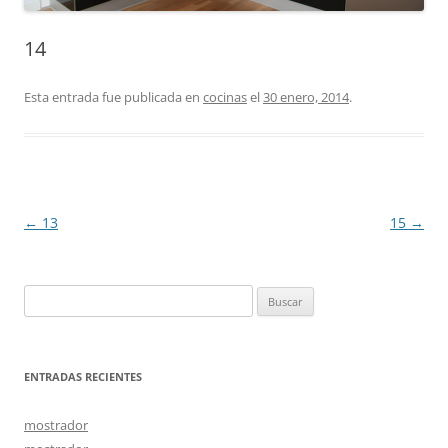
14
Esta entrada fue publicada en
cocinas
el
30 enero, 2014
.
Navegación
←
13
15
→
de
entradas
Buscar:
ENTRADAS RECIENTES
mostrador