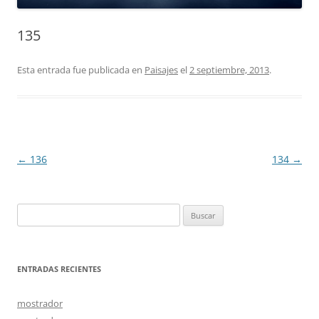
135
Esta entrada fue publicada en
Paisajes
el
2 septiembre, 2013
.
Navegación
←
136
134
→
de
entradas
Buscar:
ENTRADAS RECIENTES
mostrador