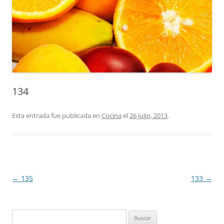
134
Esta entrada fue publicada en
Cocina
el
26 julio, 2013
.
Navegación
←
135
133
→
de
entradas
Buscar: