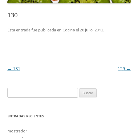
130
Esta entrada fue publicada en
Cocina
el
26 julio, 2013
.
Navegación
←
131
129
→
de
entradas
Buscar:
ENTRADAS RECIENTES
mostrador