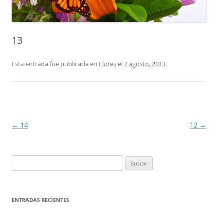
13
Esta entrada fue publicada en
Flores
el
7 agosto, 2013
.
Navegación
←
14
12
→
de
entradas
Buscar:
ENTRADAS RECIENTES