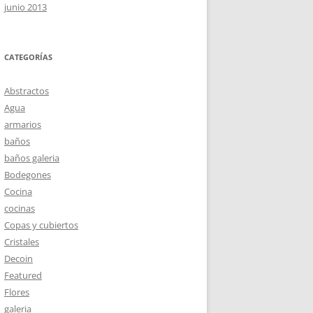
junio 2013
CATEGORÍAS
Abstractos
Agua
armarios
baños
baños galeria
Bodegones
Cocina
cocinas
Copas y cubiertos
Cristales
Decoin
Featured
Flores
galeria