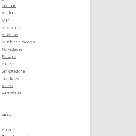
laminati
madera
Mar
melamina
modulos
Muebles a medida
Novedades
Paisajes
Piedras
Sin categoría
Tiradores
Varios
Vectoriales
META
Acceder