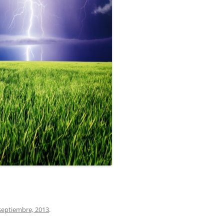
COCINA
COPAS Y CUBIERT
FLORES
MAR
PAISAJES
PIEDRAS
VARIOS
VECTORIALES
septiembre, 2013
.