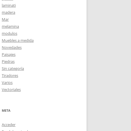
laminati
madera
Mar
melamina
modulos
Muebles a medida
Novedades
Paisajes
Piedras
Sin categoría
Tiradores
Varios
Vectoriales
META
Acceder