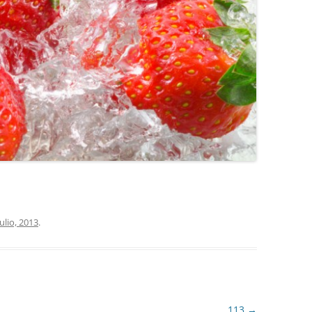
COCINA
COPAS Y CUBIERT
FLORES
MAR
PAISAJES
PIEDRAS
VARIOS
VECTORIALES
julio, 2013
.
113
→