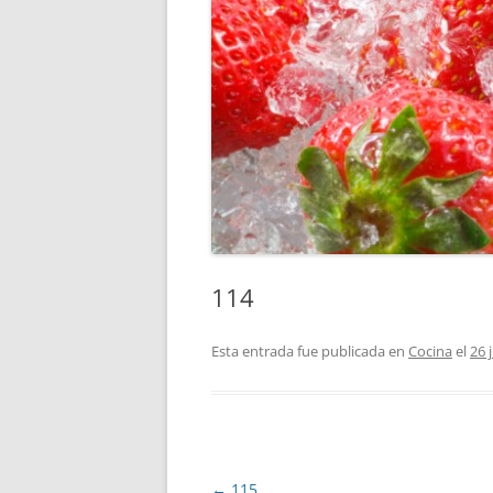
114
Esta entrada fue publicada en
Cocina
el
26 
Navegación
←
115