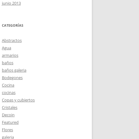
junio 2013
CATEGORÍAS
Abstractos
Agua
armarios
baños
baños galeria
Bodegones
Cocina
cocinas
Copas y cubiertos
Cristales
Decoin
Featured
Flores
galeria