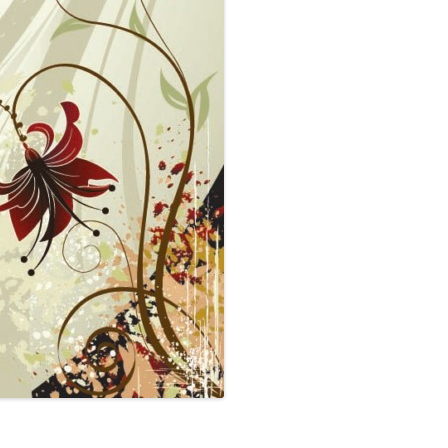
COCINA
COPAS Y CUBIERT
FLORES
MAR
PAISAJES
PIEDRAS
VARIOS
VECTORIALES