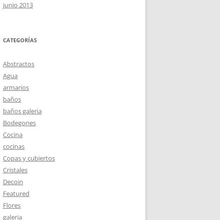
junio 2013
CATEGORÍAS
Abstractos
Agua
armarios
baños
baños galeria
Bodegones
Cocina
cocinas
Copas y cubiertos
Cristales
Decoin
Featured
Flores
galeria