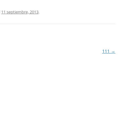
l
11 septiembre, 2013
.
111
→