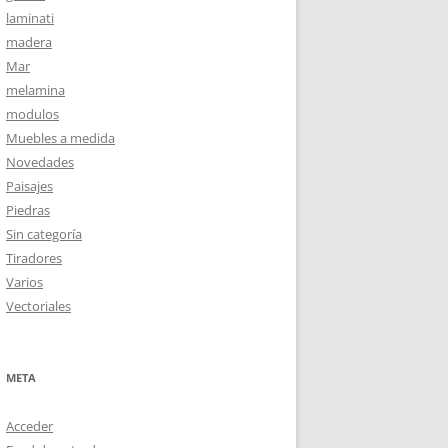
laminati
madera
Mar
melamina
modulos
Muebles a medida
Novedades
Paisajes
Piedras
Sin categoría
Tiradores
Varios
Vectoriales
META
Acceder