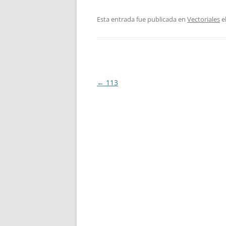
Esta entrada fue publicada en
Vectoriales
e
Navegación
←
113
de
entradas