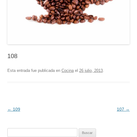
108
Esta entrada fue publicada en
Cocina
el
26 julio, 2013
.
Navegación
←
109
107
→
de
entradas
Buscar: