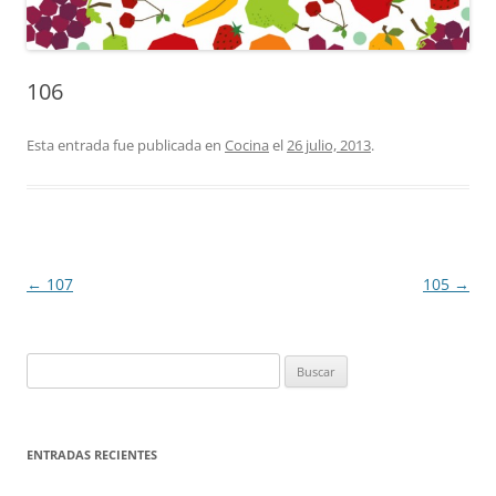
106
Esta entrada fue publicada en
Cocina
el
26 julio, 2013
.
Navegación
←
107
105
→
de
entradas
Buscar:
ENTRADAS RECIENTES