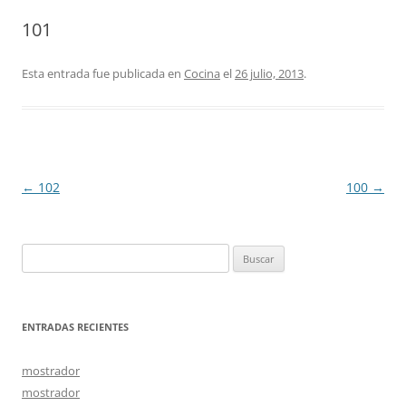
101
Esta entrada fue publicada en
Cocina
el
26 julio, 2013
.
Navegación
←
102
100
→
de
entradas
Buscar:
ENTRADAS RECIENTES
mostrador
mostrador